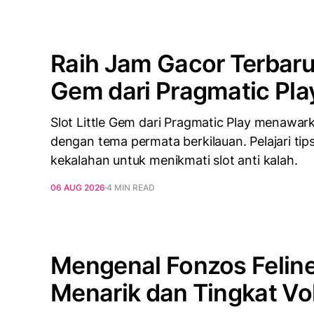
Raih Jam Gacor Terbaru 
Gem dari Pragmatic Pla
Slot Little Gem dari Pragmatic Play menawa
dengan tema permata berkilauan. Pelajari tip
kekalahan untuk menikmati slot anti kalah.
06 AUG 2026
4 MIN READ
Mengenal Fonzos Feline 
Menarik dan Tingkat Vol