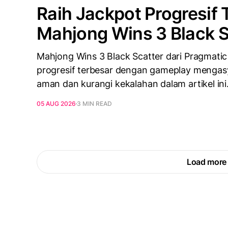
Raih Jackpot Progresif
Mahjong Wins 3 Black S
Mahjong Wins 3 Black Scatter dari Pragmati
progresif terbesar dengan gameplay mengasyik
aman dan kurangi kekalahan dalam artikel ini
05 AUG 2026
3 MIN READ
Load more