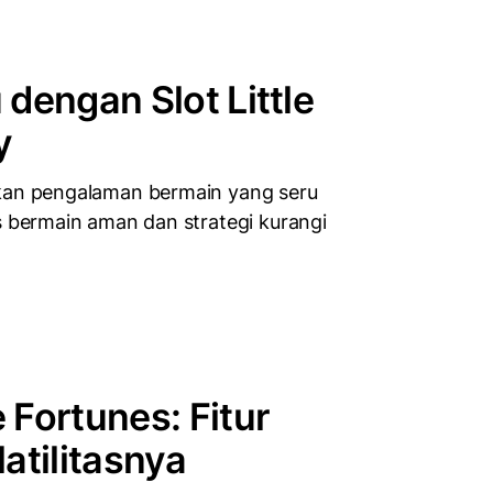
dengan Slot Little
y
rkan pengalaman bermain yang seru
s bermain aman dan strategi kurangi
Fortunes: Fitur
atilitasnya