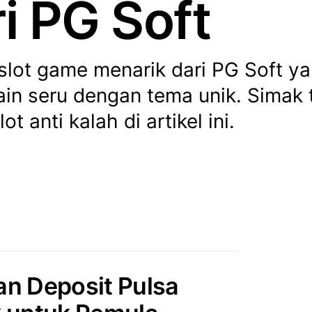
i PG Soft
slot game menarik dari PG Soft y
n seru dengan tema unik. Simak 
t anti kalah di artikel ini.
an Deposit Pulsa