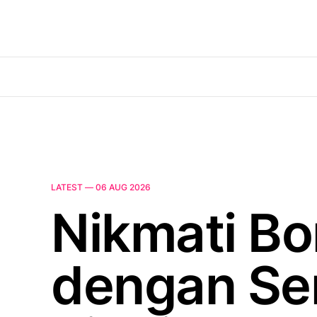
LATEST —
06 AUG 2026
Nikmati B
dengan Se